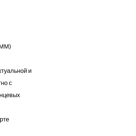
КММ)
ктуальной и
но с
янцевых
рте