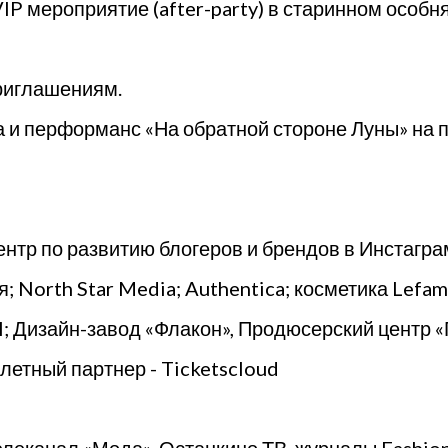
P мероприятие (after-party) в старинном особня
риглашениям.
 и перформанс «На обратной стороне Луны» на
ентр по развитию блогеров и брендов в Инстаграм
 North Star Media; Authentica; косметика Lefam
rl; Дизайн-завод «Флакон», Продюсерский центр 
етный партнер - Ticketscloud