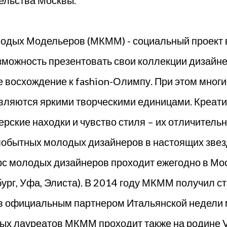
ельства Москвы.
дых Модельеров (МКММ) - социальный проект 
зможность презентовать свои коллекции дизайн
 восхождение к fashion-Олимпу. При этом многи
являются яркими творческими единицами. Креати
рские находки и чувство стиля – их отличительн
обытных молодых дизайнеров в настоящих звезд
урс молодых дизайнеров проходит ежегодно в Мо
ург, Уфа, Элиста). В 2014 году МКММ получил ст
ав официальным партнером Итальянской недели 
ных лауреатов МКММ проходит также на родине V