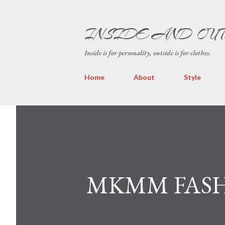
INSIDE AND OU
Inside is for personality, outside is for clothes.
Home
About
Style
MKMM FASHI