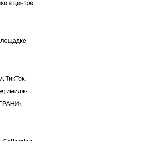
ке в центре
 площадке
, ТикТок,
e; имидж-
«ГРАНИ»,