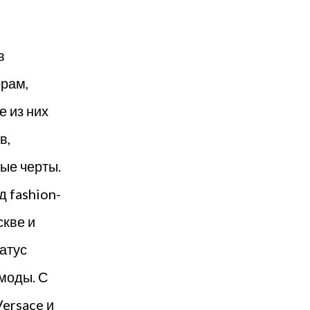
в
ерам,
е из них
в,
ые черты.
 fashion-
скве и
атус
моды. С
ersace и