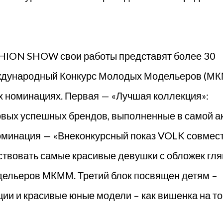
HION SHOW свои работы представят более 30
ждународный Конкурс Молодых Модельеров (М
х номинациях. Первая — «Лучшая коллекция»:
вых успешных брендов, выполненные в самой а
оминация — «Внеконкурсный показ VOLK совмест
ствовать самые красивые девушки с обложек гл
дельеров МКММ. Третий блок посвящен детям –
ии и красивые юные модели – как вишенка на то