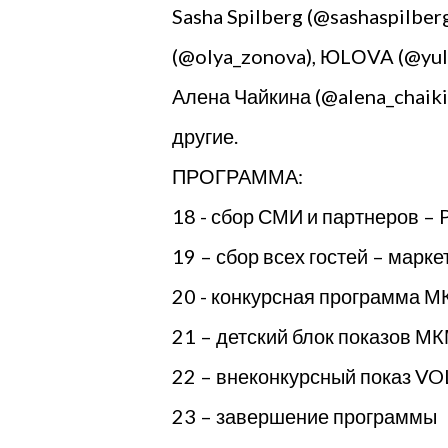
Sasha Spilberg (@sashaspilbe
(@olya_zonova), ЮLОVA (@yuloo
Алена Чайкина (@alena_chaikina
другие.
ПРОГРАММА:
18 - сбор СМИ и партнеров
19 – сбор всех гостей – марк
20 - конкурсная программа 
21 – детский блок показов М
22 – внеконкурсный показ V
23 – завершение программы