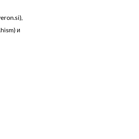
ron.si),
.hism) и