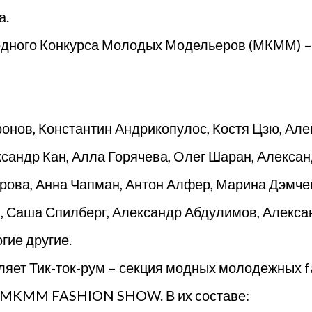
а.
дного Конкурса Молодых Модельеров (МКММ) –
онов, Константин Андрикопулос, Костя Цзю, Але
ксандр Кан, Алла Горячева, Олег Шаран, Алексан
рова, Анна Чапман, Антон Алфер, Марина Дэмче
, Саша Спилберг, Александр Абдулимов, Алекса
гие другие.
яет Тик-ток-рум – секция модных молодежных f
а MKMM FASHION SHOW. В их составе: