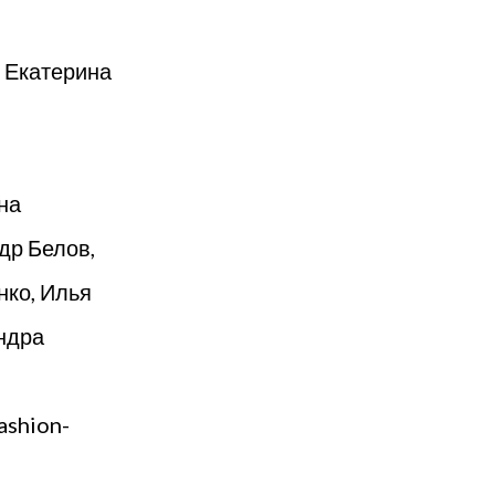
 Екатерина
на
др Белов,
нко, Илья
ндра
ashion-