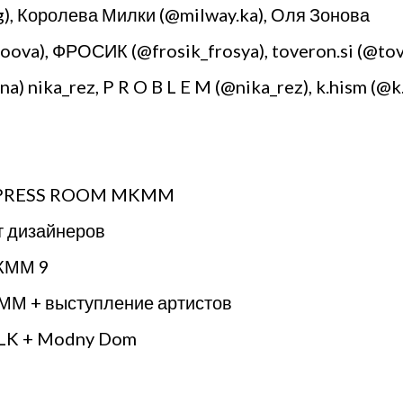
rg), Королева Милки (@milway.ka), Оля Зонова
va), ФРОСИК (@frosik_frosya), toveron.si (@tove
) nika_rez, P R O B L E M (@nika_rez), k.hism (@k
 – PRESS ROOM MKMM
ет дизайнеров
МКММ 9
КММ + выступление артистов
OLK + Modny Dom