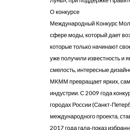
Луны», при поддержке Правит
О конкурсе
Международный Конкурс Моло
сфере моды, который дает во
которые только начинают свое
уже получили известность и 
смелость, интересные дизайне
МКММ превращает ярких, сам
индустрии. С 2009 года конк
городах России (Санкт-Петерб
международного проекта, ст
2017 года гала-показ избран