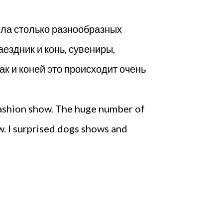
ляла столько разнообразных
ездник и конь, сувениры,
ак и коней это происходит очень
fashion show. The huge number of
w. I surprised dogs shows and