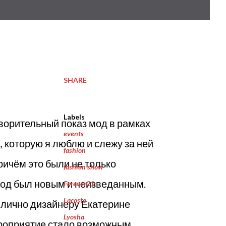
SHARE
Labels
творительный показ мод в рамках
events
 которую я люблю и слежу за ней
fashion
ричём это были не только
fashion show
мод был новым и неизведанным.
Forever21
Lacoste
 лично дизайнеру Екатерине
Lyosha
мероприятие стало возможным.