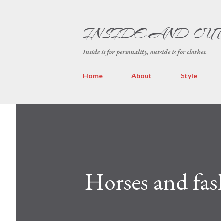
INSIDE AND OU
Inside is for personality, outside is for clothes.
Home
About
Style
Horses and fa