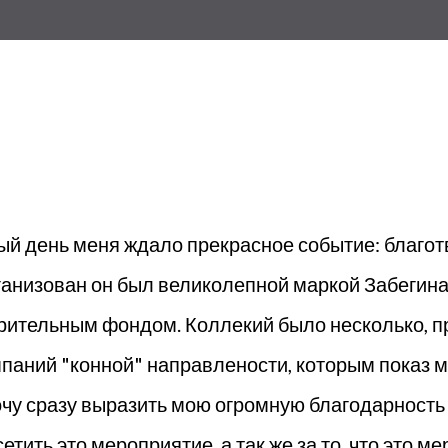
мый день меня ждало прекрасное событие: благо
ганизован он был великолепной маркой Забегина,
орительным фондом. Коллекий было несколько, п
мпаний "конной" направлености, которым показ 
очу сразу выразить мою огромную благодарность
етить это мероприятие, а так же за то, что это 