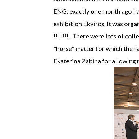
ENG: exactly one month ago I w
exhibition Ekviros. It was orga
!!!!!!! . There were lots of co
"horse" matter for which the f
Ekaterina Zabina for allowing m