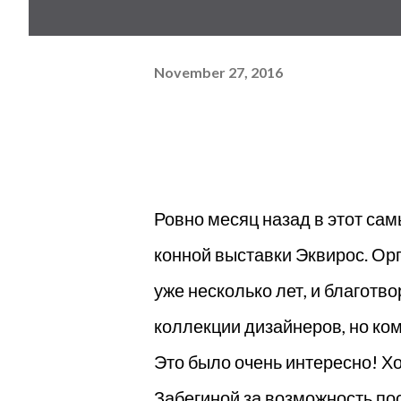
November 27, 2016
Ровно месяц назад в этот са
конной выставки Эквирос. Ор
уже несколько лет, и благотв
коллекции дизайнеров, но ко
Это было очень интересно! Х
Забегиной за возможность пос