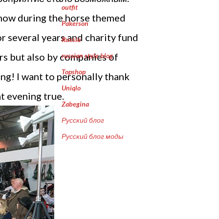
outfit
 show during the horse themed
Pakerson
or several years and charity fund
Russia
ers but also by companies of
russian style blog
Topshop
ng! I want to personally thank
Uniqlo
at evening true.
Zabegina
Русский блог
Русский блог моды