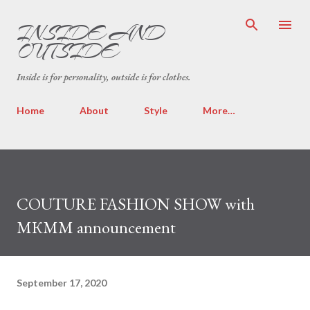
Skip to main content
INSIDE AND
OUTSIDE
Inside is for personality, outside is for clothes.
Home
About
Style
More…
COUTURE FASHION SHOW with
МКММ announcement
September 17, 2020