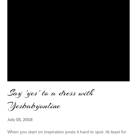
Say 'yes' to a dress with
Yesbabyonline
July 05, 2018
When you start on inspiration posts it hard to spot. At least for