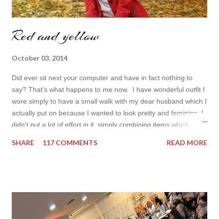
Red and yellow
October 03, 2014
Did ever sit next your computer and have in fact nothing to
say? That's what happens to me now. I have wonderful outfit I
wore simply to have a small walk with my dear husband which I
actually put on because I wanted to look pretty and feminine. I
didn't put a lot of effort in it, simply combining items which
came in mind that time. Overall nothing special. I wanted to
SHARE
117 COMMENTS
READ MORE
add some red in my look basically because have't worn it for
ages. Do you remember my post about travel ootd? - it was
my last moment of wearing red. The coat I wear is my good old
fave, a lot like friend you know. I don't wear it often but when I
do I feel special. I can't help but add also a funny picture of me
because it's Friday after all! I was wearing: Mango red coat
Topshop bag Alba boots not branded skirt, top and scarf