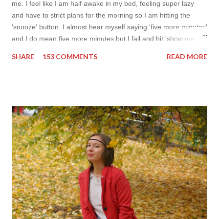
me. I feel like I am half awake in my bed, feeling super lazy
and have to strict plans for the morning so I am hitting the
'snooze' button. I almost hear myself saying 'five more minutes'
and I do mean five more minutes but I fail and hit 'show me
more' button. Inspiration from online shops devour me. Yes it is
SHARE
153 COMMENTS
READ MORE
budget friendly (you don't need to buy things even though you
do want to) but it is not safe for your time. I can't really say I
am against it, it is a good to relax and is also useful if you need
to wait for your partner to finish some stuff to do. This evening
it works especially well because I am waiting for my husband to
finish the page. I am more or less limited by time so my online
inspiration will be most pleasing. As always I wanted to set up a
topic to make it even better. My topic for today is long formal
dresses . Out of tons of online shop I picked the best for me
toda...