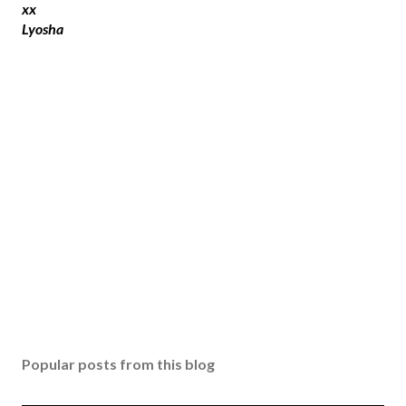
t
xx
a
Lyosha
C
o
m
m
e
n
t
Popular posts from this blog