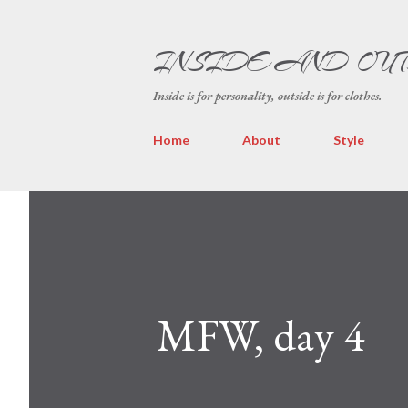
INSIDE AND OU
Inside is for personality, outside is for clothes.
Home
About
Style
MFW, day 4