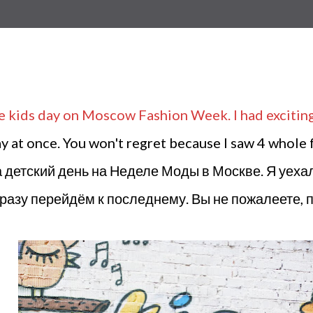
e kids day on Moscow Fashion Week. I had exciting 
day at once. You won't regret because I saw 4 whole
а детский день на Неделе Моды в Москве. Я уеха
 сразу перейдём к последнему. Вы не пожалеете, 