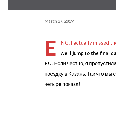
March 27, 2019
E
NG: I actually missed th
we'll jump to the final 
RU: Если честно, я пропустил
поездку в Казань. Так что мы
четыре показа!