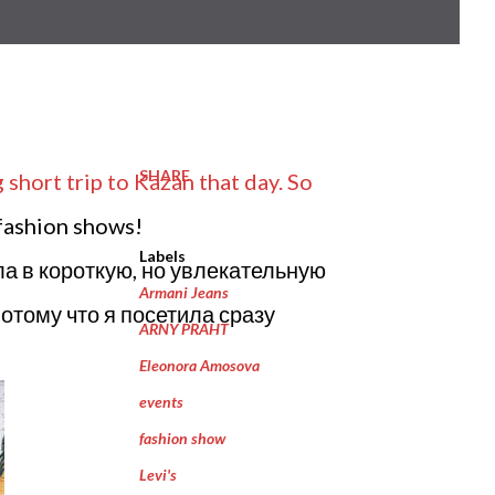
SHARE
short trip to Kazan that day. So
 fashion shows!
Labels
ла в короткую, но увлекательную
Armani Jeans
потому что я посетила сразу
ARNY PRAHT
Eleonora Amosova
events
fashion show
Levi's