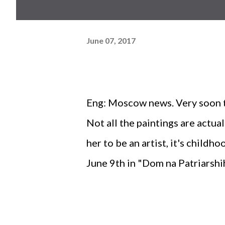
June 07, 2017
Eng: Moscow news. Very soon th
Not all the paintings are actua
her to be an artist, it's child
June 9th in "Dom na Patriarshi