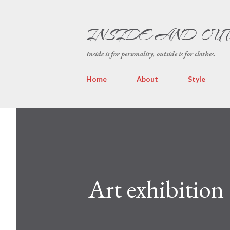
INSIDE AND OU
Inside is for personality, outside is for clothes.
Home
About
Style
Art exhibitio