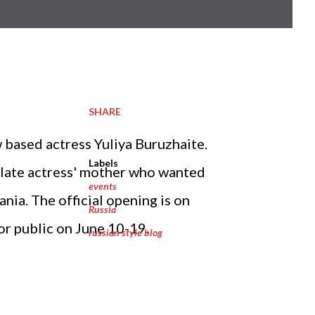
SHARE
 based actress Yuliya Buruzhaite.
Labels
to late actress' mother who wanted
events
nia. The official opening is on
Russia
or public on June 10-19.
russian style blog