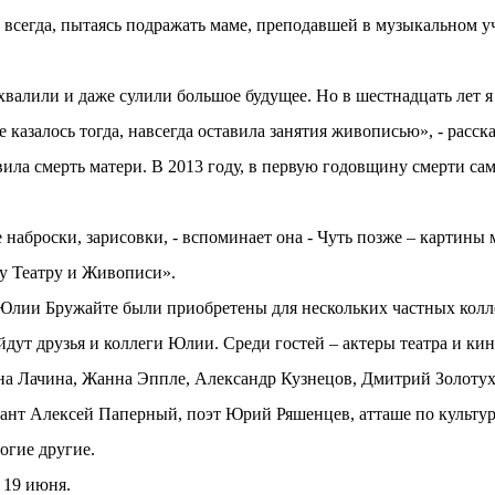
а всегда, пытаясь подражать маме, преподавшей в музыкальном 
валили и даже сулили большое будущее. Но в шестнадцать лет 
е казалось тогда, навсегда оставила занятия живописью», - расс
авила смерть матери. В 2013 году, в первую годовщину смерти с
наброски, зарисовки, - вспоминает она - Чуть позже – картины м
жу Театру и Живописи».
 Юлии Бружайте были приобретены для нескольких частных колл
ут друзья и коллеги Юлии. Среди гостей – актеры театра и кин
на Лачина, Жанна Эппле, Александр Кузнецов, Дмитрий Золотух
кант Алексей Паперный, поэт Юрий Ряшенцев, атташе по культу
гие другие.
 19 июня.