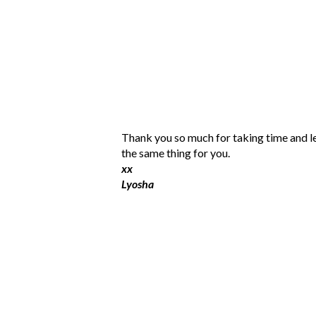
P
Thank you so much for taking time and l
o
the same thing for you.
s
xx
t
Lyosha
a
C
o
m
m
e
n
t