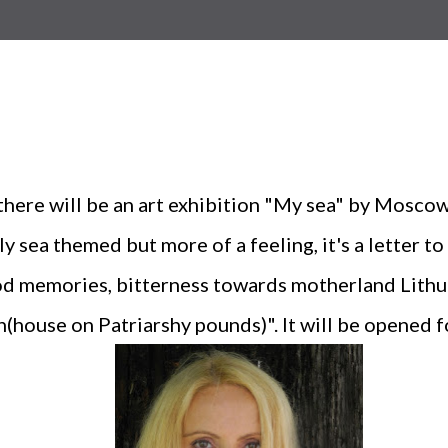
ere will be an art exhibition "My sea" by Moscow
lly sea themed but more of a feeling, it's a letter 
hood memories, bitterness towards motherland Lithua
h(house on Patriarshy pounds)". It will be opened f