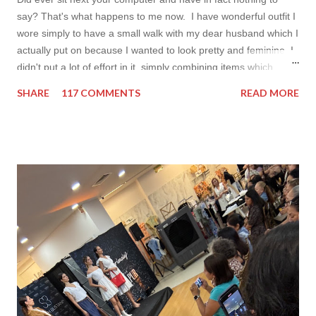
say? That's what happens to me now. I have wonderful outfit I
wore simply to have a small walk with my dear husband which I
actually put on because I wanted to look pretty and feminine. I
didn't put a lot of effort in it, simply combining items which
came in mind that time. Overall nothing special. I wanted to
SHARE
117 COMMENTS
READ MORE
add some red in my look basically because have't worn it for
ages. Do you remember my post about travel ootd? - it was
my last moment of wearing red. The coat I wear is my good old
fave, a lot like friend you know. I don't wear it often but when I
do I feel special. I can't help but add also a funny picture of me
because it's Friday after all! I was wearing: Mango red coat
Topshop bag Alba boots not branded skirt, top and scarf
headband c/o Frontrowshop Have a nice day, Lyosha