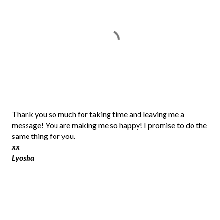
P
Thank you so much for taking time and leaving me a
o
message! You are making me so happy! I promise to do the
s
same thing for you.
t
xx
a
Lyosha
C
o
m
m
e