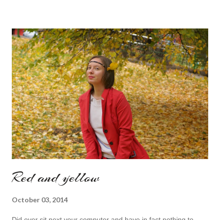
am against it, it is a good to relax and is also useful if you need
to wait for your partner to finish some stuff to do. This evening
it works especially well because I am waiting for my husband to
finish the page. I am more or less limited by time so my online
inspiration will be most pleasing. As always I wanted to set up a
topic to make it even better. My topic for today is long formal
dresses . Out of tons of online shop I picked the best for me
toda...
Red and yellow
October 03, 2014
Did ever sit next your computer and have in fact nothing to