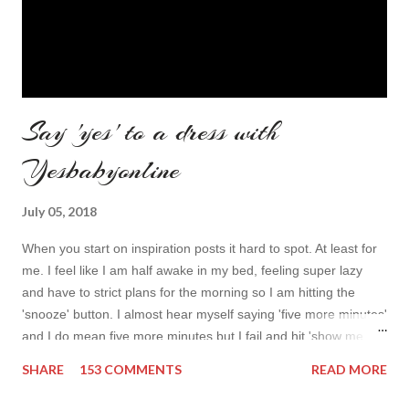
Say 'yes' to a dress with
Yesbabyonline
July 05, 2018
When you start on inspiration posts it hard to spot. At least for
me. I feel like I am half awake in my bed, feeling super lazy
and have to strict plans for the morning so I am hitting the
'snooze' button. I almost hear myself saying 'five more minutes'
and I do mean five more minutes but I fail and hit 'show me
more' button. Inspiration from online shops devour me. Yes it is
SHARE
153 COMMENTS
READ MORE
budget friendly (you don't need to buy things even though you
do want to) but it is not safe for your time. I can't really say I