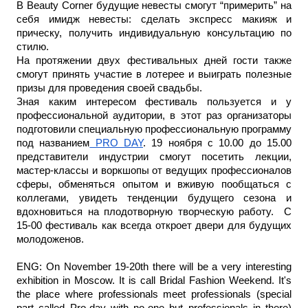
В Beauty Corner будущие невесты смогут “примерить” на 
себя имидж невесты: сделать экспресс макияж и 
прическу, получить индивидуальную консультацию по 
стилю.
На протяжении двух фестивальных дней гости также 
смогут принять участие в лотерее и выиграть полезные 
призы для проведения своей свадьбы.
Зная каким интересом фестиваль пользуется и у 
профессиональной аудитории, в этот раз организаторы 
подготовили специальную профессиональную программу 
под названием
 PRO DAY
. 19 ноября c 10.00 до 15.00 
представители индустрии смогут посетить лекции, 
мастер-классы и воркшопы от ведущих профессионалов 
сферы, обменяться опытом и вживую пообщаться с 
коллегами, увидеть тенденции будущего сезона и 
вдохновиться на плодотворную творческую работу.  С 
15-00 фестиваль как всегда откроет двери для будущих 
молодоженов.
ENG: On November 19-20th there will be a very interesting 
exhibition in Moscow. It is call Bridal Fashion Weekend. It's 
the place where professionals meet professionals (special 
part called Pro-day with no-one but professionals in there) 