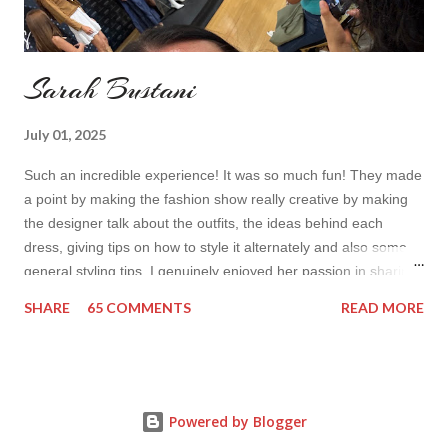
Sarah Bustani
July 01, 2025
Such an incredible experience! It was so much fun! They made
a point by making the fashion show really creative by making
the designer talk about the outfits, the ideas behind each
dress, giving tips on how to style it alternately and also some
general styling tips. I genuinely enjoyed her passion in sharing
her experience. Also all the items were so cute! I’d wear it all
SHARE
65 COMMENTS
READ MORE
How do you find the collection? Would you wear her styles?
Also how do you find this way of presenting the collection. It
sounds like a very nice change from the regular catwalk Have
a nice day, Lyosha
Powered by Blogger