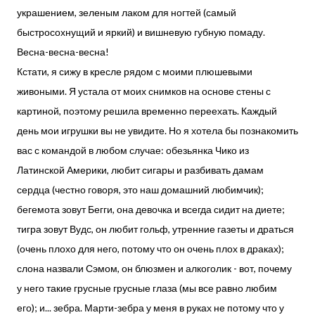
украшением, зеленым лаком для ногтей (самый
быстросохнущий и яркий) и вишневую губную помаду.
Весна-весна-весна!
Кстати, я сижу в кресле рядом с моими плюшевыми
живоными. Я устала от моих снимков на основе стены с
картиной, поэтому решила временно переехать. Каждый
день мои игрушки вы не увидите. Но я хотела бы познакомить
вас с командой в любом случае: обезьянка Чико из
Латинской Америки, любит сигары и разбивать дамам
сердца (честно говоря, это наш домашний любимчик);
бегемота зовут Бегги, она девочка и всегда сидит на диете;
тигра зовут Вудс, он любит гольф, утренние газеты и драться
(очень плохо для него, потому что он очень плох в драках);
слона назвали Сэмом, он блюзмен и алкоголик - вот, почему
у него такие грусные грусные глаза (мы все равно любим
его); и... зебра. Марти-зебра у меня в руках не потому что у