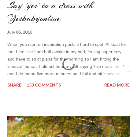
Say 'yes' to a dress with
Yesbabyonline
July 05, 2018
When you start on inspiration posts it hard to spot. At least for
me. I feel like I am half awake in my bed, feeling super lazy
and have to strict plans for the morning so I am hitting the
'snooze' button. I almost hear myself saying 'five more minutes'
and I do mean five more minutes but I fail and hit 'show me
more' button. Inspiration from online shops devour me. Yes it is
SHARE
153 COMMENTS
READ MORE
budget friendly (you don't need to buy things even though you
do want to) but it is not safe for your time. I can't really say I
am against it, it is a good to relax and is also useful if you need
to wait for your partner to finish some stuff to do. This evening
it works especially well because I am waiting for my husband to
finish the page. I am more or less limited by time so my online
inspiration will be most pleasing. As always I wanted to set up a