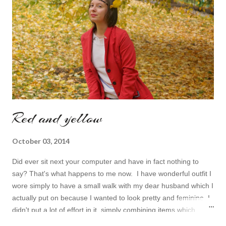
topic to make it even better. My topic for today is long formal
dresses . Out of tons of online shop I picked the best for me
toda...
Red and yellow
October 03, 2014
Did ever sit next your computer and have in fact nothing to
say? That's what happens to me now. I have wonderful outfit I
wore simply to have a small walk with my dear husband which I
actually put on because I wanted to look pretty and feminine. I
didn't put a lot of effort in it, simply combining items which
came in mind that time. Overall nothing special. I wanted to