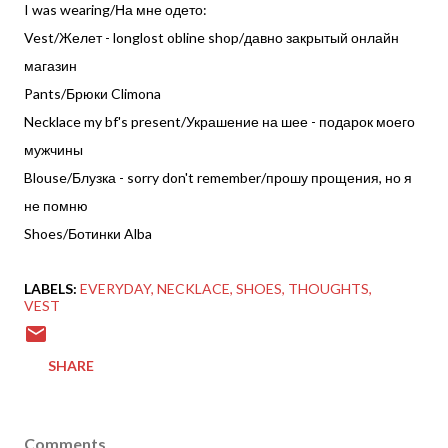
I was wearing/На мне одето:
Vest/Желет - longlost obline shop/давно закрытый онлайн
магазин
Pants/Брюки Climona
Necklace my bf's present/Украшение на шее - подарок моего
мужчины
Blouse/Блузка - sorry don't remember/прошу прощения, но я
не помню
Shoes/Ботинки Alba
LABELS:
EVERYDAY
NECKLACE
SHOES
THOUGHTS
VEST
SHARE
Comments