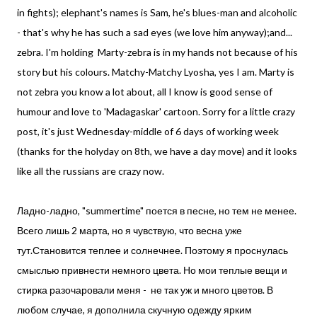
in fights); elephant's names is Sam, he's blues-man and alcoholic
- that's why he has such a sad eyes (we love him anyway);and...
zebra. I'm holding Marty-zebra is in my hands not because of his
story but his colours. Matchy-Matchy Lyosha, yes I am. Marty is
not zebra you know a lot about, all I know is good sense of
humour and love to 'Madagaskar' cartoon. Sorry for a little crazy
post, it's just Wednesday-middle of 6 days of working week
(thanks for the holyday on 8th, we have a day move) and it looks
like all the russians are crazy now.
Ладно-ладно, "summertime" поется в песне, но тем не менее.
Всего лишь 2 марта, но я чувствую, что весна уже
тут.Становится теплее и солнечнее. Поэтому я проснулась
смыслью привнести немного цвета. Но мои теплые вещи и
стирка разочаровали меня - не так уж и много цветов. В
любом случае, я дополнила скучную одежду ярким