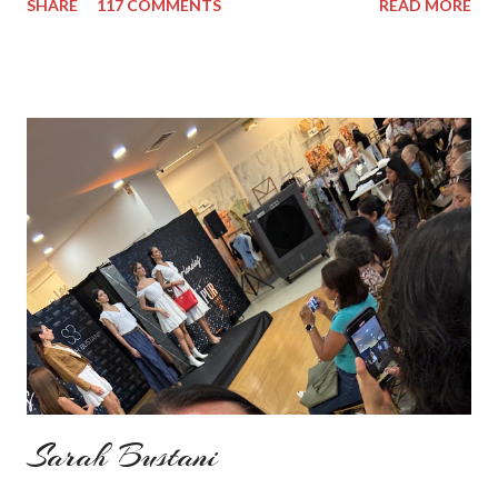
SHARE
117 COMMENTS
READ MORE
add some red in my look basically because have't worn it for
ages. Do you remember my post about travel ootd? - it was
my last moment of wearing red. The coat I wear is my good old
fave, a lot like friend you know. I don't wear it often but when I
do I feel special. I can't help but add also a funny picture of me
because it's Friday after all! I was wearing: Mango red coat
Topshop bag Alba boots not branded skirt, top and scarf
headband c/o Frontrowshop Have a nice day, Lyosha
Sarah Bustani