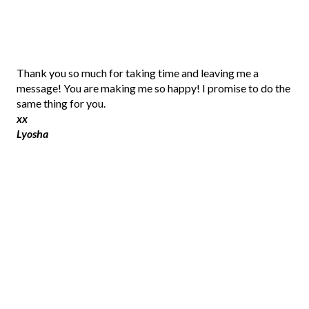
P
Thank you so much for taking time and leaving me a
o
message! You are making me so happy! I promise to do the
s
same thing for you.
t
xx
a
Lyosha
C
o
m
m
e
n
t